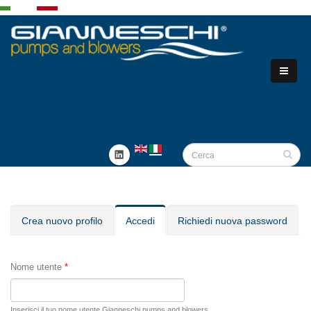
SCHEDE PRIMARIE
Crea nuovo profilo
Accedi
(scheda
Richiedi nuova password
attiva)
Nome utente
*
Inserisci il tuo nome utente Gianneschi pumps and blowers.