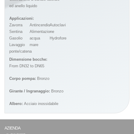
ed anello liquido
Applicazioni:
Zavorra
Antincendio
Autoclavi
Sentina
Alimentazione
-
Gasolio
acqua
Hydrofore
Lavaggio
mare
ponte/catena
Dimensione bocche:
From DN32 to DN65
Corpo pompa:
Bronzo
Girante / Ingranaggio:
Bronzo
Albero:
Acciaio inossidabile
AZIENDA