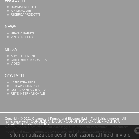
PRODOTTI
GAMMA PRODOTTI
APPLICAZIONI
RICERCA PRODOTTI
NEWS
NEWS & EVENTI
PRESS RELEASE
MEDIA
ADVERTISEMENT
GALLERIA FOTOGRAFICA
VIDEO
CONTATTI
LA NOSTRA SEDE
IL TEAM GIANNESCHI
GSI - GIANNESCHI SERVICE
RETE INTERNAZIONALE
Copyright © 2021 Gianneschi Pumps and Blowers S.r.l. - Tutti i diritti riservati - All
rights reserved -
CONDIZIONI D'USO
-
CONDITIONS OF USE
-
POLITICA
PRIVACY
-
PRIVACY POLICY
Marchi, modelli e brevetti tutelati dalle leggi sulle proprietà intellettuale | Trademarks,
models and patents protected by the laws on intellectual property rights
Il sito non utilizza cookies di profilazione al fine di inviare